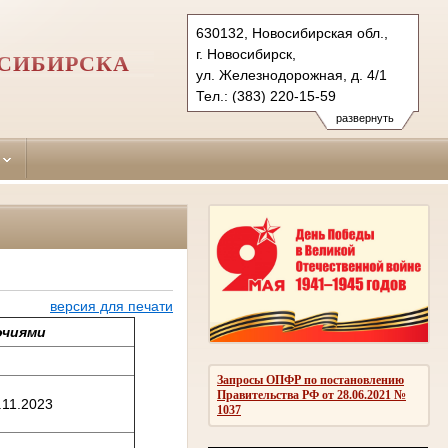
630132, Новосибирская обл.,
г. Новосибирск,
ОСИБИРСКА
ул. Железнодорожная, д. 4/1
Тел.: (383) 220-15-59
zheleznodorozhny.nsk@sudrf.ru
развернуть
версия для печати
очиями
Запросы ОПФР по постановлению
Правительства РФ от 28.06.2021 №
.11.2023
1037