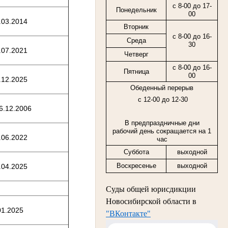
с 8-00 до 17-
Понедельник
00
.03.2014
Вторник
с 8-00 до 16-
Среда
30
.07.2021
Четверг
с
8-00
до
16-
Пятница
00
.12.2025
Обеденный перерыв
с 12-00 до 12-30
6.12.2006
В предпраздничные дни
рабочий день сокращается на 1
.06.2022
час
Суббота
выходной
Воскресенье
выходной
.04.2025
Суды общей юрисдикции
Новосибирской области в
01.2025
"ВКонтакте"