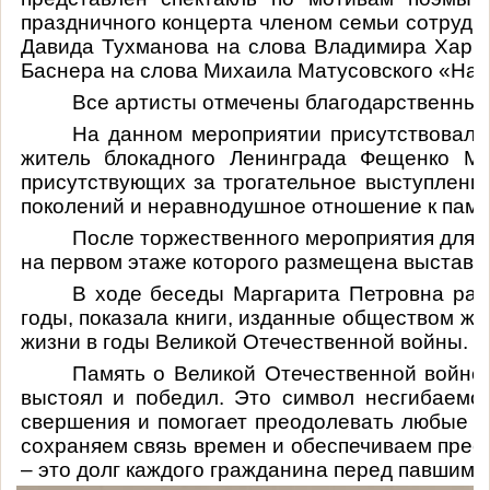
праздничного концерта членом семьи сотрудн
Давида Тухманова на слова Владимира Харит
Баснера на слова Михаила Матусовского «На 
Все артисты отмечены благодарственными
На данном мероприятии присутствовал 
житель блокадного Ленинграда Фещенко Ма
присутствующих за трогательное выступление
поколений и неравнодушное отношение к памя
После торжественного мероприятия для 
на первом этаже которого размещена выставк
В ходе беседы Маргарита Петровна расс
годы, показала книги, изданные обществом ж
жизни в годы Великой Отечественной войны.
Память о Великой Отечественной войне –
выстоял и победил. Это символ несгибаемой
свершения и помогает преодолевать любые тр
сохраняем связь времен и обеспечиваем прее
– это долг каждого гражданина перед павшими