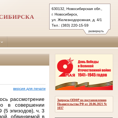
630132, Новосибирская обл.,
г. Новосибирск,
ОСИБИРСКА
ул. Железнодорожная, д. 4/1
Тел.: (383) 220-15-59
zheleznodorozhny.nsk@sudrf.ru
развернуть
версия для печати
ось рассмотрение
Запросы ОПФР по постановлению
го в совершении
Правительства РФ от 28.06.2021 №
1037
 (5 эпизодов), ч. 3
овой, обвиняемой в