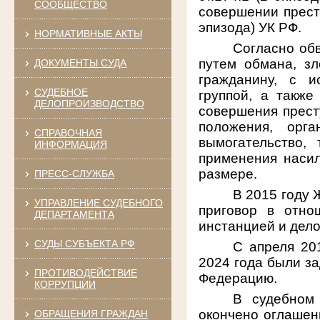
СООБЩЕСТВО
совершении престу
эпизода) УК РФ.
НОРМАТИВНЫЕ АКТЫ
Согласно об
путем обмана, з
ДОКУМЕНТЫ СУДА
гражданину, с и
СУДЕБНОЕ
группой, а также
ДЕЛОПРОИЗВОДСТВО
совершения прест
положения, орг
СПРАВОЧНАЯ
вымогательство,
ИНФОРМАЦИЯ
применения насил
размере.
ПРЕСС-СЛУЖБА
В 2015 году
УПРАВЛЕНИЕ СУДЕБНОГО
приговор в отно
ДЕПАРТАМЕНТА
инстанцией и дел
СУДЫ СУБЪЕКТА РФ
С апреля 20
2024 года были з
ПРОТИВОДЕЙСТВИЕ
Федерацию.
КОРРУПЦИИ
В судебном
окончено оглашен
ОБРАЩЕНИЯ ГРАЖДАН