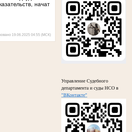
азательств, начат
ковано 19.06.2025 04:55 (МСК)
Управление Судебного
департамента и суды НСО в
"ВКонтакте"