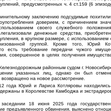
плений, предусмотренных ч. 4 ст.159 (6 эпизодов)
винительному заключению подсудимые похитил
лоупотребления доверием, с причинением знач
спользованием своего служебного положения
 легализовали денежные средства, приобрете
упления, в крупном размере, с использованием 
анизованной группой. Кроме того, Юрий Ко
 то есть требование передачи чужого имуще
ия, совершенное в целях получения имуществ
 Железнодорожным районным судом г. Новосибир
шении указанных лиц, однако он был отмен
о возвращено на новое рассмотрение.
12 года Юрий и Лариса Котляровы находились
адержаны в Королевстве Камбоджа и экстрадиро
 заседании 18 июня 2025 года государстве
ие предъявленного обвинения, выяснено отнош