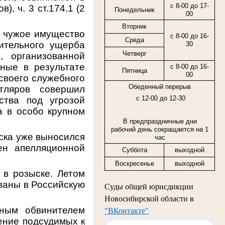
с 8-00 до 17-
, ч. 3 ст.174.1 (2
Понедельник
00
Вторник
и чужое имущество
с 8-00 до 16-
Среда
ительного ущерба
30
Четверг
, организованной
нные в результате
с
8-00
до
16-
Пятница
00
своего служебного
Обеденный перерыв
тляров совершил
с 12-00 до 12-30
ства под угрозой
а в особо крупном
В предпраздничные дни
рабочий день сокращается на 1
ска уже выносился
час
ен апелляционной
Суббота
выходной
Воскресенье
выходной
 в розыске. Летом
ваны в Российскую
Суды общей юрисдикции
Новосибирской области в
нным обвинителем
"ВКонтакте"
ение подсудимых к