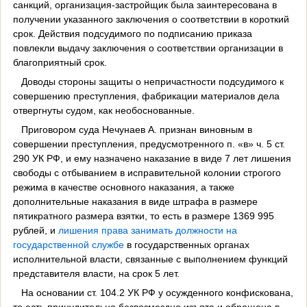
санкций, организация-застройщик была заинтересована в
получении указанного заключения о соответствии в короткий
срок. Действия подсудимого по подписанию приказа
повлекли выдачу заключения о соответствии организации в
благоприятный срок.
Доводы стороны защиты о непричастности подсудимого к
совершению преступления, фабрикации материалов дела
отвергнуты судом, как необоснованные.
Приговором суда Нечунаев А. признан виновным в
совершении преступления, предусмотренного п. «в» ч. 5 ст.
290 УК РФ, и ему назначено наказание в виде 7 лет лишения
свободы с отбыванием в исправительной колонии строгого
режима в качестве основного наказания, а также
дополнительные наказания в виде штрафа в размере
пятикратного размера взятки, то есть в размере 1369 995
рублей, и
лишения права
занимать должности
на
государственной службе
в государственных органах
исполнительной власти, связанные с выполнением функций
представителя власти, на срок 5 лет.
На основании ст. 104.2 УК РФ у осужденного конфискована,
то есть принудительно безвозмездно изъята и обращена в