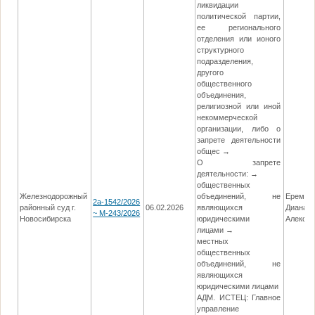
ликвидации
политической партии,
ее регионального
отделения или ионого
структурного
подразделения,
другого
общественного
объединения,
религиозной или иной
некоммерческой
организации, либо о
запрете деятельности
общес →
О запрете
деятельности: →
общественных
Железнодорожный
объединений, не
Еремен
2а-1542/2026
районный суд г.
06.02.2026
являющихся
Диана
~ М-243/2026
Новосибирска
юридическими
Алекса
лицами →
местных
общественных
объединений, не
являющихся
юридическими лицами
АДМ. ИСТЕЦ: Главное
управление