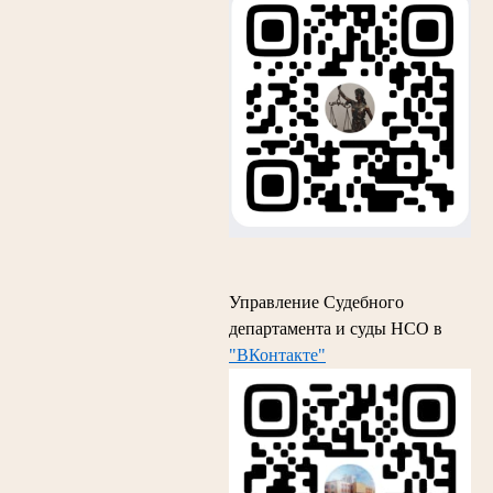
Управление Судебного
департамента и суды НСО в
"ВКонтакте"