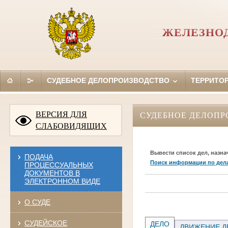
ЖЕЛЕЗНОД
СУДЕБНОЕ ДЕЛОПРОИЗВОДСТВО
ТЕРРИТО
ВЕРСИЯ ДЛЯ
СУДЕБНОЕ ДЕЛОПР
СЛАБОВИДЯЩИХ
Вывести список дел, назна
ПОДАЧА
Поиск информации по дел
ПРОЦЕССУАЛЬНЫХ
ДОКУМЕНТОВ В
ЭЛЕКТРОННОМ ВИДЕ
О СУДЕ
СУДЕЙСКОЕ
ДЕЛО
ДВИЖЕНИЕ Д