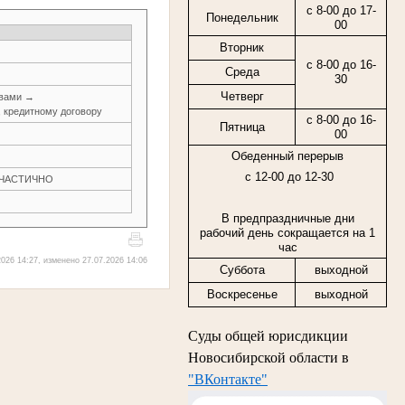
с 8-00 до 17-
Понедельник
00
Вторник
с 8-00 до 16-
Среда
30
Четверг
авами →
, кредитному договору
с
8-00
до
16-
Пятница
00
Обеденный перерыв
с 12-00 до 12-30
Н ЧАСТИЧНО
В предпраздничные дни
рабочий день сокращается на 1
час
026 14:27, изменено 27.07.2026 14:06
Суббота
выходной
Воскресенье
выходной
Суды общей юрисдикции
Новосибирской области в
"ВКонтакте"