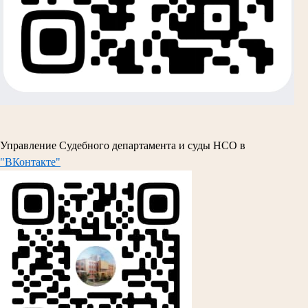
Управление Судебного департамента и суды НСО в
"ВКонтакте"