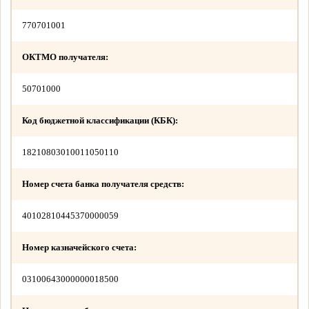
770701001
ОКТМО получателя:
50701000
Код бюджетной классификации (КБК):
18210803010011050110
Номер счета банка получателя средств:
40102810445370000059
Номер казначейского счета:
03100643000000018500