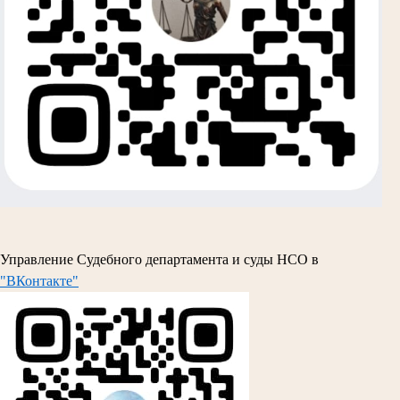
Управление Судебного департамента и суды НСО в
"ВКонтакте"